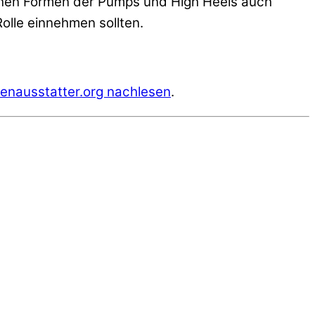
schen Formen der Pumps und High Heels auch
olle einnehmen sollten.
enausstatter.org nachlesen
.